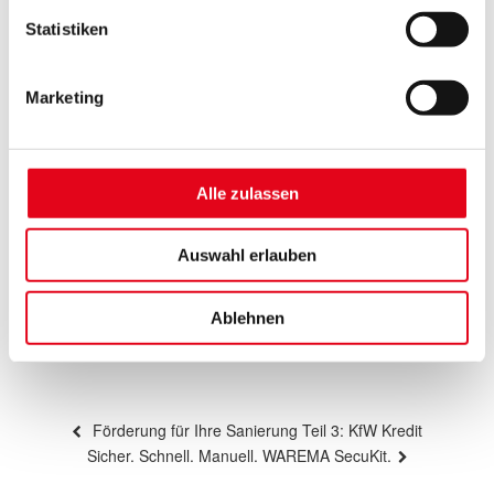
Statistiken
Marketing
Alle zulassen
Auswahl erlauben
Ablehnen
Beitragsnavigation
Vorheriger
Förderung für Ihre Sanierung Teil 3: KfW Kredit
Beitrag
Nächster
Sicher. Schnell. Manuell. WAREMA SecuKit.
Beitrag