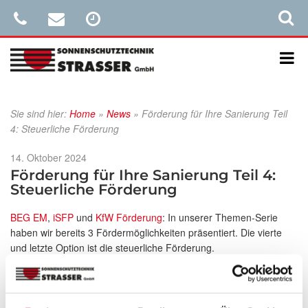
Sie sind hier:
Home
»
News
»
Förderung für Ihre Sanierung Teil
4: Steuerliche Förderung
Veröffentlicht
14. Oktober 2024
am
Förderung für Ihre Sanierung Teil 4:
Steuerliche Förderung
BEG EM
,
iSFP
und
KfW Förderung
: In unserer Themen-Serie
haben wir bereits 3 Fördermöglichkeiten präsentiert. Die vierte
und letzte Option ist die steuerliche Förderung.
Für die steuerliche Förderung ist
kein Energieberater
notwendig.
Voraussetzung ist, dass Sie Inhaber der Wohnung sind und diese
zu Wohnzwecken nutzen. Außerdem muss das
Haus