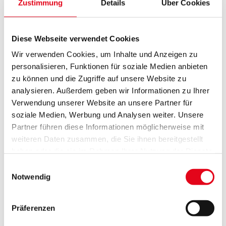
Zustimmung
Details
Über Cookies
mindestens 10 Jahren alt
sein.
Die Förderhöhe beträgt
20% der Kosten
. Die
über drei Jahre
Diese Webseite verwendet Cookies
verteilt
von den zu zahlenden Steuern abgezogen werden. In
den ersten beiden Jahren werden 7%, im dritten Jahr 6%
Wir verwenden Cookies, um Inhalte und Anzeigen zu
angerechnet.
personalisieren, Funktionen für soziale Medien anbieten
zu können und die Zugriffe auf unsere Website zu
Das
maximale Investitionsvolumen
beläuft sie in 10 Jahren auf
analysieren. Außerdem geben wir Informationen zu Ihrer
200.000€
. Hieraus leitet sich bei 20% Förderung auch der
Verwendung unserer Website an unsere Partner für
maximale Förderbetrag
von
40.000€
ab.
soziale Medien, Werbung und Analysen weiter. Unsere
Partner führen diese Informationen möglicherweise mit
Beispiel:
weiteren Daten zusammen, die Sie ihnen bereitgestellt
Ihr Investitionsvolumen beträgt 120.000€. Dadurch zahlen Sie in
haben oder die sie im Rahmen Ihrer Nutzung der Dienste
den ersten beiden Jahren jeweils 8.400€ weniger Steuern. Im
gesammelt haben.
dritten Jahr sparen Sie sich nochmal 7.200€, sodass die
Einwilligungsauswahl
Förderung über alle 3 Jahre hinweg 24.000€ beträgt.
Notwendig
Stand: 09.10.2024
Präferenzen