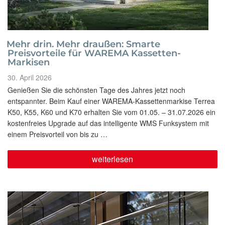
Mehr drin. Mehr draußen: Smarte
Preisvorteile für WAREMA Kassetten-
Markisen
Veröffentlicht
30. April 2026
am
Genießen Sie die schönsten Tage des Jahres jetzt noch
entspannter. Beim Kauf einer WAREMA-Kassettenmarkise Terrea
K50, K55, K60 und K70 erhalten Sie vom 01.05. – 31.07.2026 ein
kostenfreies Upgrade auf das intelligente WMS Funksystem mit
einem Preisvorteil von bis zu …
„Mehr
weiterlesen
drin.
Mehr
draußen:
Smarte
Preisvorteile
für
WAREMA
Kassetten-