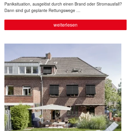
Paniksituation, ausgelöst durch einen Brand oder Stromausfall?
Dann sind gut geplante Rettungswege …
„Sicher.
weiterlesen
Schnell.
Manuell.
WAREMA
SecuKit.“