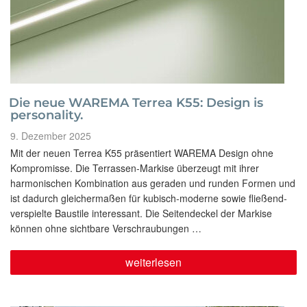
Die neue WAREMA Terrea K55: Design is
personality.
Veröffentlicht
9. Dezember 2025
am
Mit der neuen Terrea K55 präsentiert WAREMA Design ohne
Kompromisse. Die Terrassen-Markise überzeugt mit ihrer
harmonischen Kombination aus geraden und runden Formen und
ist dadurch gleichermaßen für kubisch-moderne sowie fließend-
verspielte Baustile interessant. Die Seitendeckel der Markise
können ohne sichtbare Verschraubungen …
„Die
weiterlesen
neue
WAREMA
Terrea
K55: