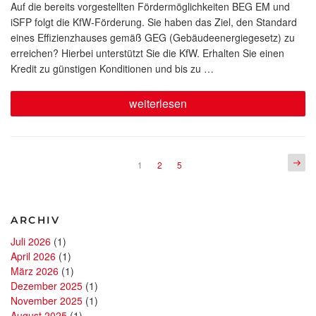
am
Auf die bereits vorgestellten Fördermöglichkeiten BEG EM und
iSFP folgt die KfW-Förderung. Sie haben das Ziel, den Standard
eines Effizienzhauses gemäß GEG (Gebäudeenergiegesetz) zu
erreichen? Hierbei unterstützt Sie die KfW. Erhalten Sie einen
Kredit zu günstigen Konditionen und bis zu …
„Förderung
weiterlesen
für
Ihre
Sanierung
Teil
3:
Seitennummerierung
Näch
Seite
Seite
Seite
1
2
5
KfW
Seite
der
Kredit“
Beiträge
ARCHIV
Juli 2026
(1)
April 2026
(1)
März 2026
(1)
Dezember 2025
(1)
November 2025
(1)
August 2025
(1)