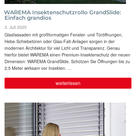
WAREMA Insektenschutzrollo GrandSlide:
Einfach grandios
Veröffentlicht
3. Juli 2025
am
Glasfassaden mit großformatigen Fenster- und Türöffnungen,
Hebe-Schiebetüren oder Glas-Falt-Anlagen sorgen in der
modernen Architektur für viel Licht und Transparenz. Genau
hierfür bietet WAREMA einen Premium-Insektenschutz der neuen
Dimension: WAREMA GrandSlide. Schützen Sie Öffnungen bis zu
2,5 Meter wirksam vor Insekten. …
„WAREMA
weiterlesen
Insektenschutzrollo
GrandSlide:
Einfach
grandios“