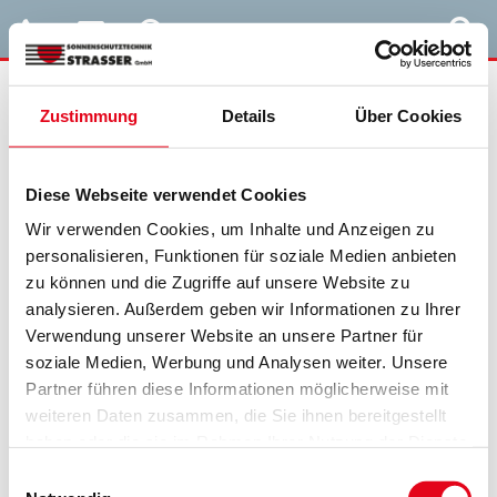
Zustimmung
Details
Über Cookies
Sie sind hier:
Home
»
News
»
Zutritt nur mit 2G
Diese Webseite verwendet Cookies
Veröffentlicht
20. Januar 2022
Wir verwenden Cookies, um Inhalte und Anzeigen zu
am
Zutritt nur mit 2G
personalisieren, Funktionen für soziale Medien anbieten
zu können und die Zugriffe auf unsere Website zu
Bitte beachten Sie, dass der Zutritt zu unserem Ladenlokal nur mit
analysieren. Außerdem geben wir Informationen zu Ihrer
2G gewährt werden kann.
Verwendung unserer Website an unsere Partner für
soziale Medien, Werbung und Analysen weiter. Unsere
Wir danken Ihnen für Ihr Verständnis!
Partner führen diese Informationen möglicherweise mit
weiteren Daten zusammen, die Sie ihnen bereitgestellt
haben oder die sie im Rahmen Ihrer Nutzung der Dienste
Beitragsnavigation
Vorheriger
Das ganze Zuhause auf einer App
gesammelt haben.
Einwilligungsauswahl
Beitrag
Nächster
Tageslicht ist der Rhythmus des Lebens