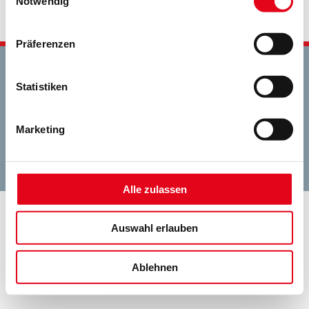
Notwendig
Beitrag
Präferenzen
Statistiken
Impressum
Datenschutz
Sitemap
Sonnenschutztechnik Strasser GmbH
Marketing
Pfarrer-Leuchter-Straße 2 - 4
53881 Euskirchen/Elsig
Alle zulassen
Auswahl erlauben
Ablehnen