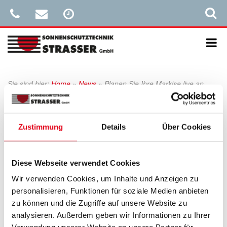
Sie sind hier:
Home
»
News
»
Planen Sie Ihre Markise live an
Ihrer Terrasse
Veröffentlicht
10. Juni 2021
am
Zustimmung
Details
Über Cookies
Planen Sie Ihre Markise live an Ihrer
Terrasse
Mit der neuen WAREMA Designer App!
Diese Webseite verwendet Cookies
Wir verwenden Cookies, um Inhalte und Anzeigen zu
Mit dem WAREMA Designer, einer smarten App lassen sich
personalisieren, Funktionen für soziale Medien anbieten
Outdoor Living Produkte als smarte App-Anwendung am eigenen
zu können und die Zugriffe auf unsere Website zu
Haus erleben.
analysieren. Außerdem geben wir Informationen zu Ihrer
Laden Sie sich direkt den WAREMA Designer herunter und