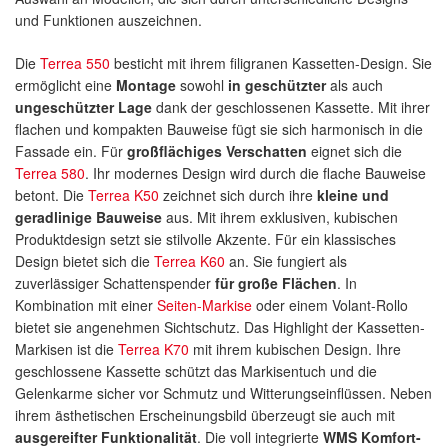
und Funktionen auszeichnen.
Die
Terrea 550
besticht mit ihrem filigranen Kassetten-Design. Sie
ermöglicht eine
Montage
sowohl
in geschützter
als auch
ungeschützter Lage
dank der geschlossenen Kassette. Mit ihrer
flachen und kompakten Bauweise fügt sie sich harmonisch in die
Fassade ein. Für
großflächiges Verschatten
eignet sich die
Terrea 580
. Ihr modernes Design wird durch die flache Bauweise
betont. Die
Terrea K50
zeichnet sich durch ihre
kleine und
geradlinige Bauweise
aus. Mit ihrem exklusiven, kubischen
Produktdesign setzt sie stilvolle Akzente. Für ein klassisches
Design bietet sich die
Terrea K60
an. Sie fungiert als
zuverlässiger Schattenspender
für große Flächen
. In
Kombination mit einer
Seiten-Markise
oder einem Volant-Rollo
bietet sie angenehmen Sichtschutz. Das Highlight der Kassetten-
Markisen ist die
Terrea K70
mit ihrem kubischen Design. Ihre
geschlossene Kassette schützt das Markisentuch und die
Gelenkarme sicher vor Schmutz und Witterungseinflüssen. Neben
ihrem ästhetischen Erscheinungsbild überzeugt sie auch mit
ausgereifter Funktionalität
. Die voll integrierte
WMS Komfort-