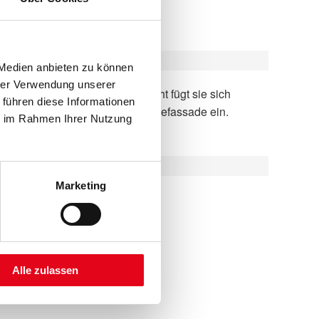
 Medien anbieten zu können
hrer Verwendung unserer
 führen diese Informationen
besonders dezent in die Gebäudefassade ein.
ie im Rahmen Ihrer Nutzung
Marketing
d
Alle zulassen
rrassen-Markisen