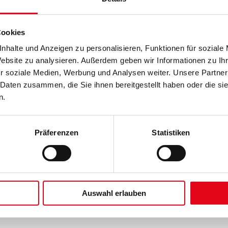
Cookies
Produktbeschreibung
nhalte und Anzeigen zu personalisieren, Funktionen für soziale
Website zu analysieren. Außerdem geben wir Informationen zu I
Mit dieser Gelenkarm-Markise schaffen Sie jederzeit
unsichtbaren Montage im Schacht fügt sie sich
r soziale Medien, Werbung und Analysen weiter. Unsere Partner
ein angenehmes Schattenplätzchen. Dank der
 Daten zusammen, die Sie ihnen bereitgestellt haben oder die s
n.
Brillante Extras
Präferenzen
Statistiken
Bedienung mittels WMS Sender
WMS Windsensor schützt die Markise bei starkem Win
Tuchbeschriftung (Siebdruck)
Auswahl erlauben
Weitere Informationen zu Ausstattungsextras Terrea Te