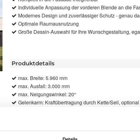
Individuelle Anpassung der vorderen Blende an die F
Modernes Design und zuverlässiger Schutz - genau da
Optimale Raumausnutzung
Große Dessin-Auswahl für Ihre Wunschgestaltung, egal o
Produktdetails
max. Breite: 5.960 mm
max. Ausfall: 3.000 mm
max. Neigungswinkel: 20°
Gelenkarm: Kraftübertragung durch Kette/Seil, optiona
Antrieb: Motor, optional: WMS Funkmotor
Farbe: Pulverbeschichtet gem. WAREMA Farbwelt
Markisentuch: Acryl, optional Acryl All Weather, Starligh
Montage: Wandmontage
Details