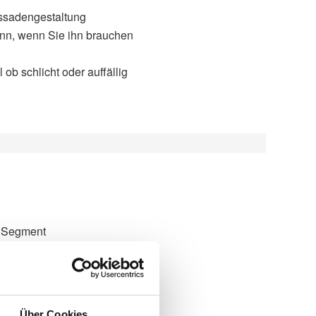
assadengestaltung
nn, wenn Sie ihn brauchen
b schlicht oder auffällig
l Segment
t Blue, Soltis 92, Twilight Pearl
Über Cookies