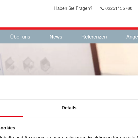
Haben Sie Fragen?
02251/ 55760
Über uns
News
Referenzen
Ange
DIGITALER
Details
KAUFBERATE
Cookies
nhalte und Anzeigen zu personalisieren, Funktionen für soziale