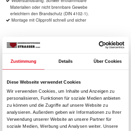
Widerstandsfähig: Schwer entflammbare
Materialien oder nicht brennbare Gewebe
erleichtern den Brandschutz (DIN 4102-1).
Montage mit Clipprofil schnell und sicher
Produktdetails
max. Breite: 4.000 mm
Zustimmung
Details
Über Cookies
max. Höhe: 5.500 mm
max. Fläche: 18 m²
Bedienung: Motor oder Funkmotoren
Diese Webseite verwendet Cookies
Führung: Seitliche Führung durch ZIP
Wir verwenden Cookies, um Inhalte und Anzeigen zu
(Reißverschluss) mit flexiblen Inlay
personalisieren, Funktionen für soziale Medien anbieten
Anwendungsbereiche: senkrechte Glasflächen,
zu können und die Zugriffe auf unsere Website zu
ideal bei Pfosten-Riegel-Fassade
analysieren. Außerdem geben wir Informationen zu Ihrer
Stoffqualität: Soltis B92
Verwendung unserer Website an unsere Partner für
soziale Medien, Werbung und Analysen weiter. Unsere